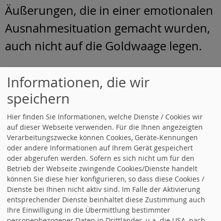
Äußerungen, die in einer emotionalen
Ausnahmesituation gemacht wurden,
auch nicht auf die Goldwaage legen.
Wir gehen jedenfalls davon aus, dass
Informationen, die wir
alle Gemeinderäte auch nach einem
speichern
solchen aufwühlenden Ereignis
Hier finden Sie Informationen, welche Dienste / Cookies wir
professionell und pragmatisch genug
auf dieser Webseite verwenden. Für die Ihnen angezeigten
Verarbeitungszwecke können Cookies, Geräte-Kennungen
sind, um schnell wieder zu einer
oder andere Informationen auf Ihrem Gerät gespeichert
sachlichen, konstruktiven Arbeit
oder abgerufen werden. Sofern es sich nicht um für den
Betrieb der Webseite zwingende Cookies/Dienste handelt
zurückzufinden.
können Sie diese hier konfigurieren, so dass diese Cookies /
Dienste bei Ihnen nicht aktiv sind. Im Falle der Aktivierung
entsprechender Dienste beinhaltet diese Zustimmung auch
Im Namen von OV – Vorstand und
Ihre Einwilligung in die Übermittlung bestimmter
personenbezogener Daten in Drittländer, u.a. die USA, nach